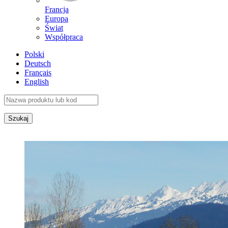
Francja
Europa
Świat
Współpraca
Polski
Deutsch
Français
English