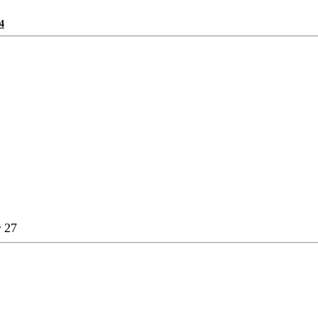
4
r 27