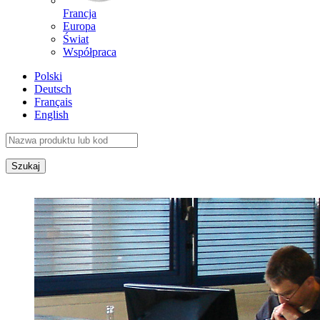
Francja
Europa
Świat
Współpraca
Polski
Deutsch
Français
English