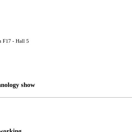
 F17 - Hall 5
hnology show
 working