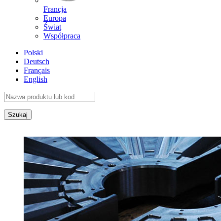
Francja
Europa
Świat
Współpraca
Polski
Deutsch
Français
English