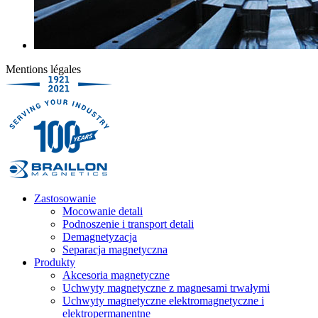
Mentions légales
Zastosowanie
Mocowanie detali
Podnoszenie i transport detali
Demagnetyzacja
Separacja magnetyczna
Produkty
Akcesoria magnetyczne
Uchwyty magnetyczne z magnesami trwałymi
Uchwyty magnetyczne elektromagnetyczne i
elektropermanentne