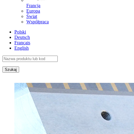
Francja
Europa
Świat
Współpraca
Polski
Deutsch
Français
English