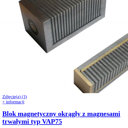
Zdjęcie(a) (3)
+ informacji
Blok magnetyczny okrągły z magnesami
trwałymi typ VAP75