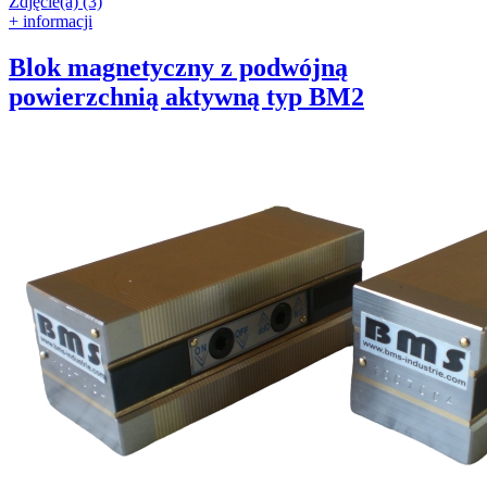
Zdjęcie(a) (3)
+ informacji
Blok magnetyczny z podwójną
powierzchnią aktywną typ BM2