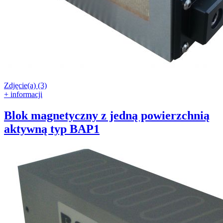
Zdjęcie(a) (3)
+ informacji
Blok magnetyczny z jedną powierzchnią
aktywną typ BAP1