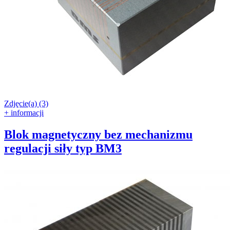
Zdjęcie(a) (3)
+ informacji
Blok magnetyczny bez mechanizmu
regulacji siły typ BM3