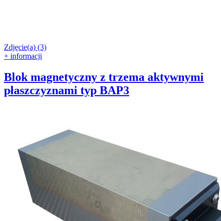
Zdjęcie(a) (3)
+ informacji
Blok magnetyczny z trzema aktywnymi
płaszczyznami typ BAP3