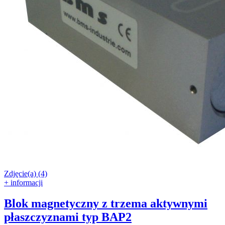
Zdjęcie(a) (4)
+ informacji
Blok magnetyczny z trzema aktywnymi
płaszczyznami typ BAP2