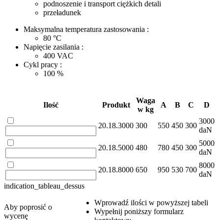
podnoszenie i transport ciężkich detali
przeładunek
Maksymalna temperatura zastosowania :
80
°C
Napięcie zasilania :
400
VAC
Cykl pracy :
100
%
Waga
Ilość
Produkt
A
B
C
D
w kg
3000
20.18.3000
300
550
450
300
daN
5000
20.18.5000
480
780
450
300
daN
8000
20.18.8000
650
950
530
700
daN
indication_tableau_dessus
Wprowadź ilości w powyższej tabeli
Aby poprosić o
Wypełnij poniższy formularz
wycenę