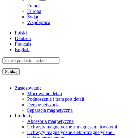
Francja
Europa
Świat
Współpraca
Polski
Deutsch
Français
English
Zastosowanie
Mocowanie detali
Podnoszenie i transport detali
Demagnetyzacja
Separacja magnetyczna
Produkty
Akcesoria magnetyczne
Uchwyty magnetyczne z magnesami trwałymi
Uchwyty magnetyczne elektromagnetyczne i
elektropermanentne