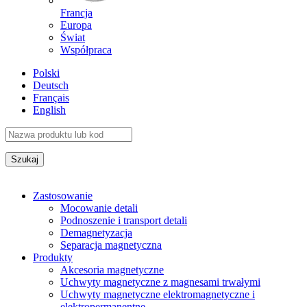
Francja
Europa
Świat
Współpraca
Polski
Deutsch
Français
English
Zastosowanie
Mocowanie detali
Podnoszenie i transport detali
Demagnetyzacja
Separacja magnetyczna
Produkty
Akcesoria magnetyczne
Uchwyty magnetyczne z magnesami trwałymi
Uchwyty magnetyczne elektromagnetyczne i
elektropermanentne