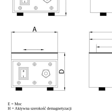
E = Moc
H = Aktywna szerokość demagnetyzacji