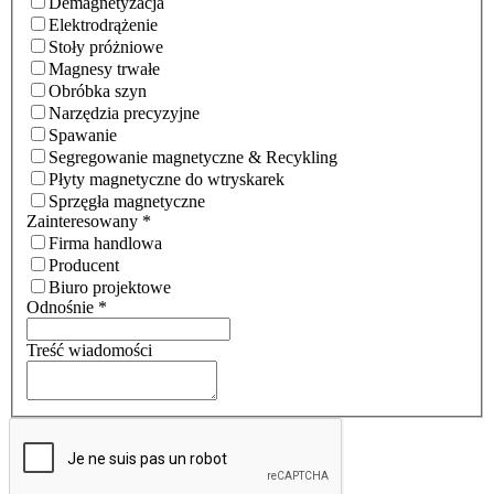
Demagnetyzacja
Elektrodrążenie
Stoły próżniowe
Magnesy trwałe
Obróbka szyn
Narzędzia precyzyjne
Spawanie
Segregowanie magnetyczne & Recykling
Płyty magnetyczne do wtryskarek
Sprzęgła magnetyczne
Zainteresowany
*
Firma handlowa
Producent
Biuro projektowe
Odnośnie
*
Treść wiadomości