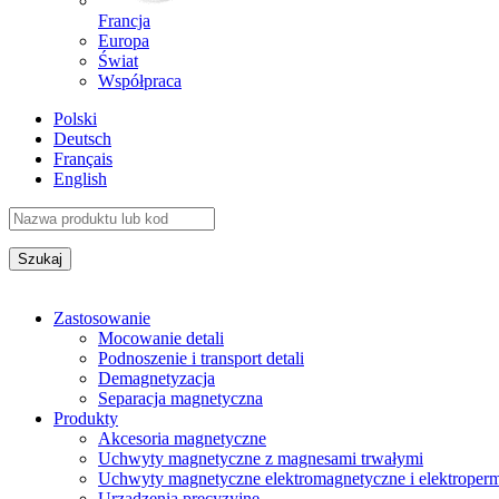
Francja
Europa
Świat
Współpraca
Polski
Deutsch
Français
English
Zastosowanie
Mocowanie detali
Podnoszenie i transport detali
Demagnetyzacja
Separacja magnetyczna
Produkty
Akcesoria magnetyczne
Uchwyty magnetyczne z magnesami trwałymi
Uchwyty magnetyczne elektromagnetyczne i elektroper
Urządzenia precyzyjne