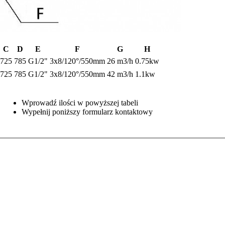
C
D
E
F
G
H
725
785
G1/2"
3x8/120°/550mm
26 m3/h
0.75kw
725
785
G1/2"
3x8/120°/550mm
42 m3/h
1.1kw
Wprowadź ilości w powyższej tabeli
Wypełnij poniższy formularz kontaktowy