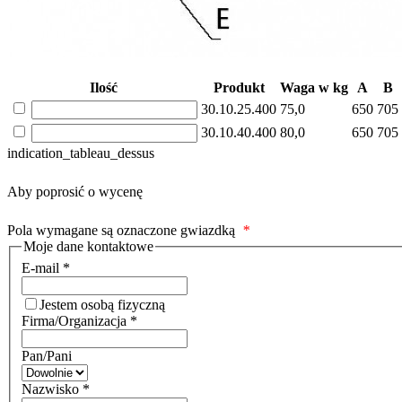
Ilość
Produkt
Waga w kg
A
B
30.10.25.400
75,0
650
705
30.10.40.400
80,0
650
705
indication_tableau_dessus
Aby poprosić o wycenę
Pola wymagane są oznaczone gwiazdką
*
Moje dane kontaktowe
E-mail
*
Jestem osobą fizyczną
Firma/Organizacja
*
Pan/Pani
Nazwisko
*