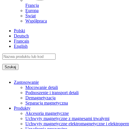
Francja
Europa
Świat
Współpraca
Polski
Deutsch
Français
English
Zastosowanie
Mocowanie detali
Podnoszenie i transport detali
Demagnetyzacja
Separacja magnetyczna
Produkty
Akcesoria magnetyczne
Uchwyty magnetyczne z magnesami trwałymi
Uchwyty magnetyczne elektromagnetyczne i elektroper
Urządzenia precyzyjne