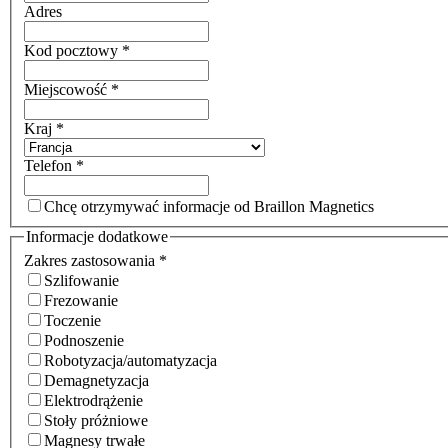
Adres
Kod pocztowy
*
Miejscowość
*
Kraj
*
Telefon
*
Chcę otrzymywać informacje od Braillon Magnetics
Informacje dodatkowe
Zakres zastosowania
*
Szlifowanie
Frezowanie
Toczenie
Podnoszenie
Robotyzacja/automatyzacja
Demagnetyzacja
Elektrodrążenie
Stoły próżniowe
Magnesy trwałe