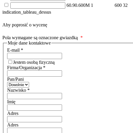
60.90.600M
1
600
32
indication_tableau_dessus
Aby poprosić o wycenę
Pola wymagane są oznaczone gwiazdką
*
Moje dane kontaktowe
E-mail
*
Jestem osobą fizyczną
Firma/Organizacja
*
Pan/Pani
Nazwisko
*
Imię
Adres
Adres