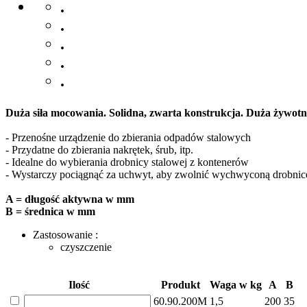
.
.
.
.
.
Duża siła mocowania. Solidna, zwarta konstrukcja. Duża żywotn
- Przenośne urządzenie do zbierania odpadów stalowych
- Przydatne do zbierania nakrętek, śrub, itp.
- Idealne do wybierania drobnicy stalowej z kontenerów
- Wystarczy pociągnąć za uchwyt, aby zwolnić wychwyconą drobnic
A = długość aktywna w mm
B = średnica w mm
Zastosowanie :
czyszczenie
Ilość
Produkt
Waga w kg
A
B
60.90.200M
1,5
200
35