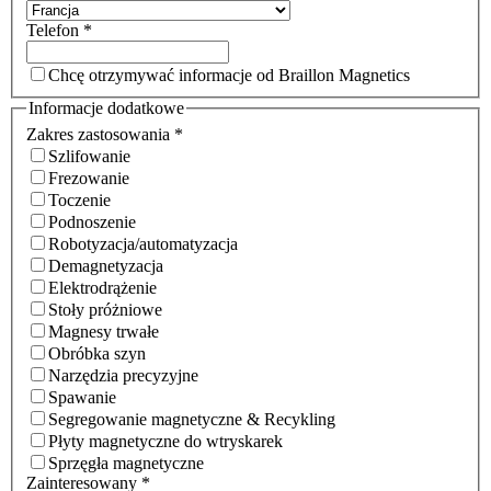
Telefon
*
Chcę otrzymywać informacje od Braillon Magnetics
Informacje dodatkowe
Zakres zastosowania
*
Szlifowanie
Frezowanie
Toczenie
Podnoszenie
Robotyzacja/automatyzacja
Demagnetyzacja
Elektrodrążenie
Stoły próżniowe
Magnesy trwałe
Obróbka szyn
Narzędzia precyzyjne
Spawanie
Segregowanie magnetyczne & Recykling
Płyty magnetyczne do wtryskarek
Sprzęgła magnetyczne
Zainteresowany
*