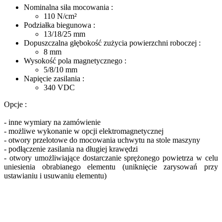
Nominalna siła mocowania :
110
N/cm²
Podziałka biegunowa :
13/18/25
mm
Dopuszczalna głębokość zużycia powierzchni roboczej :
8
mm
Wysokość pola magnetycznego :
5/8/10
mm
Napięcie zasilania :
340
VDC
Opcje :
- inne wymiary na zamówienie
- możliwe wykonanie w opcji elektromagnetycznej
- otwory przelotowe do mocowania uchwytu na stole maszyny
- podłączenie zasilania na długiej krawędzi
- otwory umożliwiające dostarczanie sprężonego powietrza w celu
uniesienia obrabianego elementu (uniknięcie zarysowań przy
ustawianiu i usuwaniu elementu)