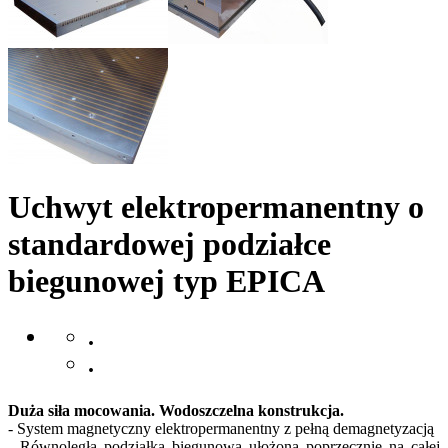
Uchwyt elektropermanentny o
standardowej podziałce
biegunowej typ EPICA
.
.
Duża siła mocowania. Wodoszczelna konstrukcja.
- System magnetyczny elektropermanentny z pełną demagnetyzacją
- Równoległa podziałka biegunowa ułożona poprzecznie na całej