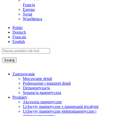
Francja
Europa
Świat
Współpraca
Polski
Deutsch
Français
English
Zastosowanie
Mocowanie detali
Podnoszenie i transport detali
Demagnetyzacja
Separacja magnetyczna
Produkty
Akcesoria magnetyczne
Uchwyty magnetyczne z magnesami trwałymi
Uchwyty magnetyczne elektromagnetyczne i
elektropermanentne