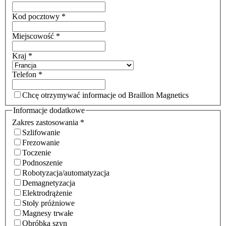
Kod pocztowy
*
Miejscowość
*
Kraj
*
Telefon
*
Chcę otrzymywać informacje od Braillon Magnetics
Informacje dodatkowe
Zakres zastosowania
*
Szlifowanie
Frezowanie
Toczenie
Podnoszenie
Robotyzacja/automatyzacja
Demagnetyzacja
Elektrodrążenie
Stoły próżniowe
Magnesy trwałe
Obróbka szyn