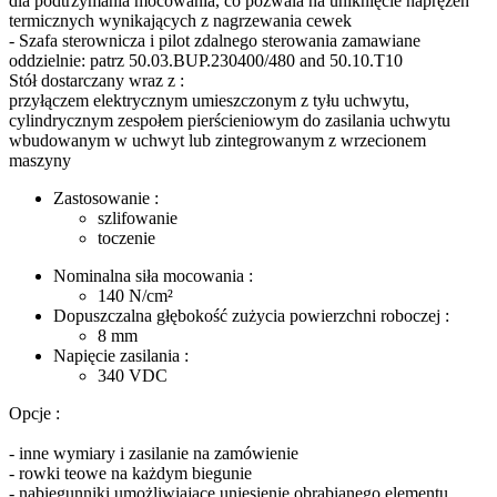
dla podtrzymania mocowania, co pozwala na uniknięcie naprężeń
termicznych wynikających z nagrzewania cewek
- Szafa sterownicza i pilot zdalnego sterowania zamawiane
oddzielnie: patrz
50.03.BUP.230400/480 and 50.10.T10
Stół dostarczany wraz z :
przyłączem elektrycznym umieszczonym z tyłu uchwytu,
cylindrycznym zespołem pierścieniowym do zasilania uchwytu
wbudowanym w uchwyt lub zintegrowanym z wrzecionem
maszyny
Zastosowanie :
szlifowanie
toczenie
Nominalna siła mocowania :
140
N/cm²
Dopuszczalna głębokość zużycia powierzchni roboczej :
8
mm
Napięcie zasilania :
340
VDC
Opcje :
- inne wymiary i zasilanie na zamówienie
- rowki teowe na każdym biegunie
- nabiegunniki umożliwiające uniesienie obrabianego elementu