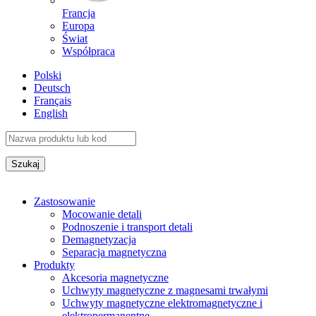
Francja
Europa
Świat
Współpraca
Polski
Deutsch
Français
English
Zastosowanie
Mocowanie detali
Podnoszenie i transport detali
Demagnetyzacja
Separacja magnetyczna
Produkty
Akcesoria magnetyczne
Uchwyty magnetyczne z magnesami trwałymi
Uchwyty magnetyczne elektromagnetyczne i
elektropermanentne