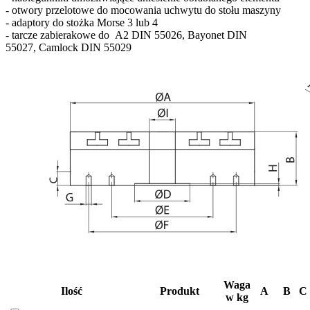
- otwory przelotowe do mocowania uchwytu do stołu maszyny
- adaptory do stożka Morse 3 lub 4
- tarcze zabierakowe do
A2 DIN 55026,
Bayonet DIN
55027,
Camlock DIN 55029
Waga
Ilość
Produkt
A
B
C
w kg