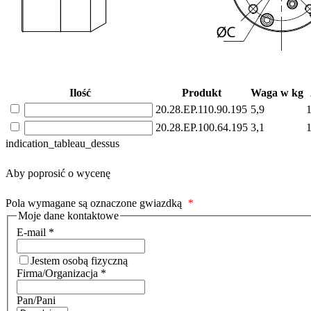
Ilość
Produkt
Waga w kg
20.28.EP.110.90.195
5,9
20.28.EP.100.64.195
3,1
indication_tableau_dessus
Aby poprosić o wycenę
Pola wymagane są oznaczone gwiazdką
*
Moje dane kontaktowe
E-mail
*
Jestem osobą fizyczną
Firma/Organizacja
*
Pan/Pani