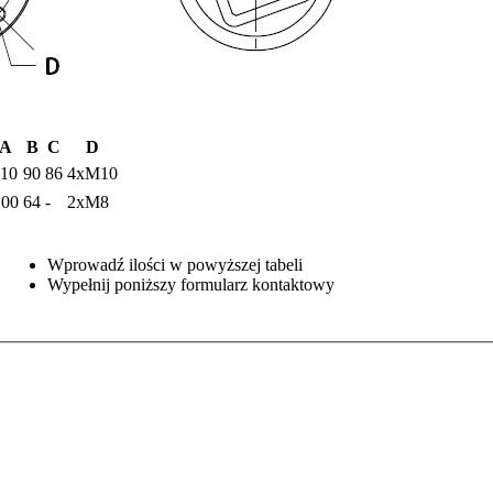
A
B
C
D
110
90
86
4xM10
100
64
-
2xM8
Wprowadź ilości w powyższej tabeli
Wypełnij poniższy formularz kontaktowy