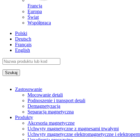
Francja
Europa
Świat
Współpraca
Polski
Deutsch
Français
English
Zastosowanie
Mocowanie detali
Podnoszenie i transport detali
Demagnetyzacja
Separacja magnetyczna
Produkty
Akcesoria magnetyczne
Uchwyty magnetyczne z magnesami trwałymi
Uchwyty magnetyczne elektromagnetyczne i elektroper
Urządzenia precyzyjne