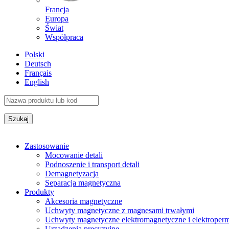
Francja
Europa
Świat
Współpraca
Polski
Deutsch
Français
English
Zastosowanie
Mocowanie detali
Podnoszenie i transport detali
Demagnetyzacja
Separacja magnetyczna
Produkty
Akcesoria magnetyczne
Uchwyty magnetyczne z magnesami trwałymi
Uchwyty magnetyczne elektromagnetyczne i elektroper
Urządzenia precyzyjne