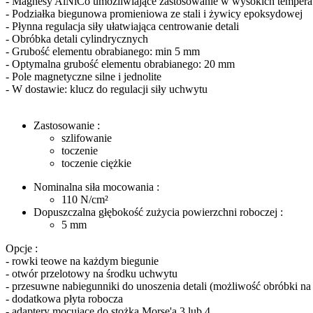
- Magnesy AlNiCo umożliwiające zastosowanie w wysokich tempera
- Podziałka biegunowa promieniowa ze stali i żywicy epoksydowej
- Płynna regulacja siły ułatwiająca centrowanie detali
- Obróbka detali cylindrycznych
- Grubość elementu obrabianego: min 5 mm
- Optymalna grubość elementu obrabianego: 20 mm
- Pole magnetyczne silne i jednolite
- W dostawie: klucz do regulacji siły uchwytu
Zastosowanie :
szlifowanie
toczenie
toczenie ciężkie
Nominalna siła mocowania :
110
N/cm²
Dopuszczalna głębokość zużycia powierzchni roboczej :
5
mm
Opcje :
- rowki teowe na każdym biegunie
- otwór przelotowy na środku uchwytu
- przesuwne nabiegunniki do unoszenia detali (możliwość obróbki na 
- dodatkowa płyta robocza
- adaptery mocujące do stożka Morse'a 3 lub 4