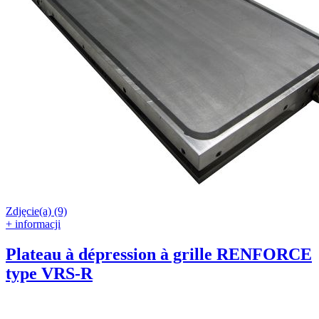
Zdjęcie(a) (9)
+ informacji
Plateau à dépression à grille RENFORCE
type VRS-R