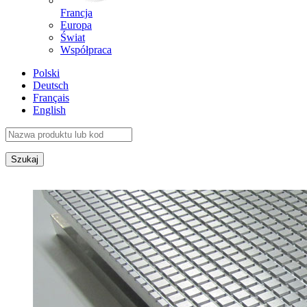
Francja
Europa
Świat
Współpraca
Polski
Deutsch
Français
English