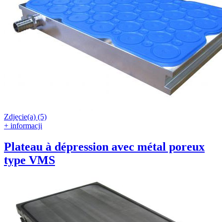
Zdjęcie(a) (5)
+ informacji
Plateau à dépression avec métal poreux
type VMS