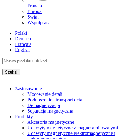
Francja
Europa
Świat
Współpraca
Polski
Deutsch
Français
English
Zastosowanie
Mocowanie detali
Podnoszenie i transport detali
Demagnetyzacja
Separacja magnetyczna
Produkty
Akcesoria magnetyczne
Uchwyty magnetyczne z magnesami trwałymi
Uchwyty magnetyczne elektromagnetyczne i
elektropermanentne