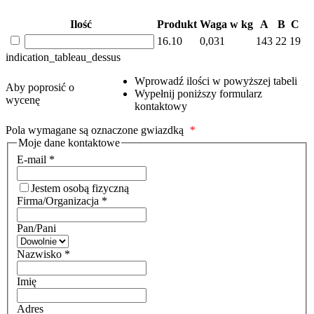
Ilość
Produkt
Waga w kg
A
B
C
16.10
0,031
143
22
19
indication_tableau_dessus
Wprowadź ilości w powyższej tabeli
Aby poprosić o
Wypełnij poniższy formularz
wycenę
kontaktowy
Pola wymagane są oznaczone gwiazdką
*
Moje dane kontaktowe
E-mail
*
Jestem osobą fizyczną
Firma/Organizacja
*
Pan/Pani
Nazwisko
*
Imię
Adres