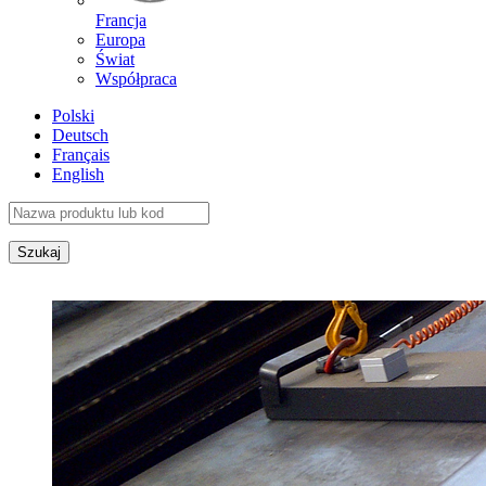
Francja
Europa
Świat
Współpraca
Polski
Deutsch
Français
English