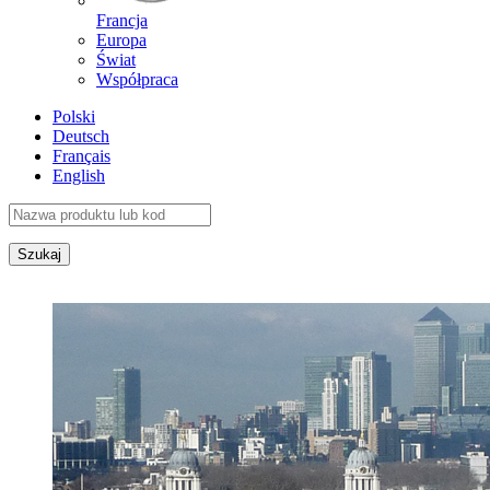
Francja
Europa
Świat
Współpraca
Polski
Deutsch
Français
English