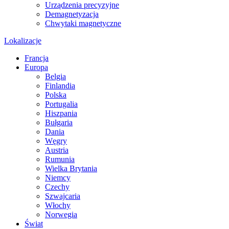
Urządzenia precyzyjne
Demagnetyzacja
Chwytaki magnetyczne
Lokalizacje
Francja
Europa
Belgia
Finlandia
Polska
Portugalia
Hiszpania
Bułgaria
Dania
Węgry
Austria
Rumunia
Wielka Brytania
Niemcy
Czechy
Szwajcaria
Włochy
Norwegia
Świat