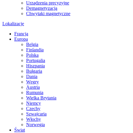
Urządzenia precyzyjne
Demagnetyzacja
Chwytaki magnetyczne
Lokalizacje
Francja
Europa
Belgia
Finlandia
Polska
Portugalia
Hiszpania
Bułgaria
Dania
Węgry
Austria
Rumunia
Wielka Brytania
Niemcy
Czechy
Szwajcaria
Włochy
Norwegia
Świat