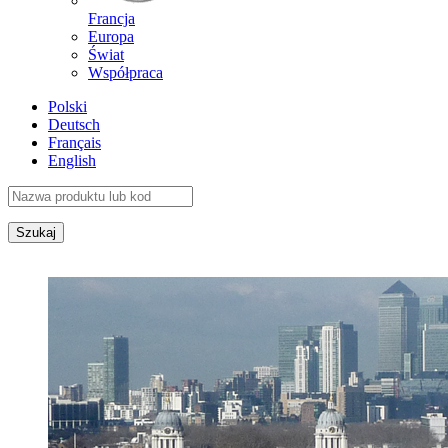
Francja
Europa
Świat
Współpraca
Polski
Deutsch
Français
English