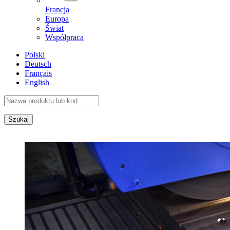
Francja
Europa
Świat
Współpraca
Polski
Deutsch
Français
English