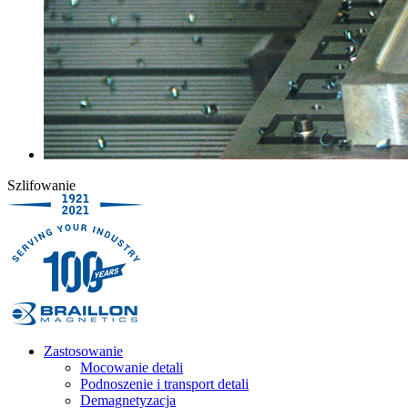
Szlifowanie
Zastosowanie
Mocowanie detali
Podnoszenie i transport detali
Demagnetyzacja