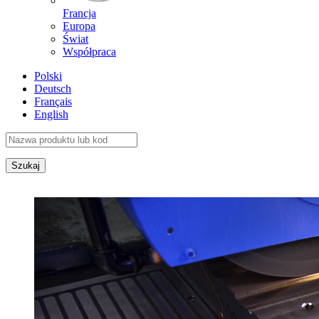
Francja
Europa
Świat
Współpraca
Polski
Deutsch
Français
English