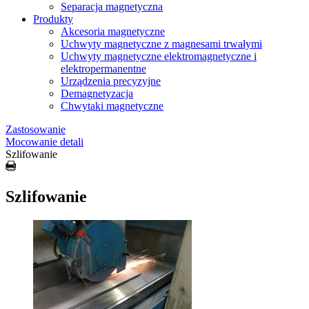
Separacja magnetyczna
Produkty
Akcesoria magnetyczne
Uchwyty magnetyczne z magnesami trwałymi
Uchwyty magnetyczne elektromagnetyczne i
elektropermanentne
Urządzenia precyzyjne
Demagnetyzacja
Chwytaki magnetyczne
Zastosowanie
Mocowanie detali
Szlifowanie
Szlifowanie