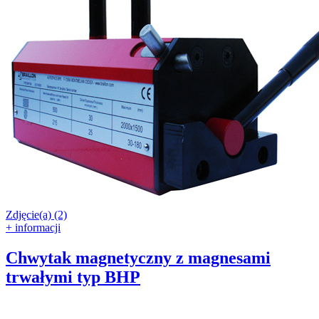
Zdjęcie(a) (2)
+ informacji
Chwytak magnetyczny z magnesami
trwałymi typ BHP