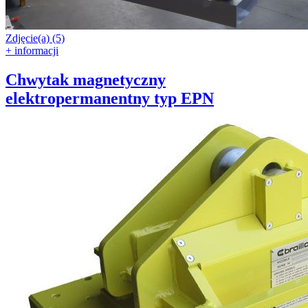
Zdjęcie(a) (5)
+ informacji
Chwytak magnetyczny
elektropermanentny typ EPN