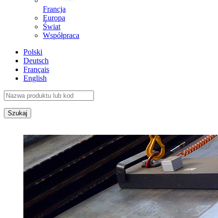
Francja
Europa
Świat
Współpraca
Polski
Deutsch
Français
English