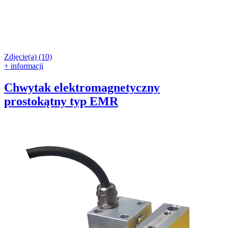
Zdjęcie(a) (10)
+ informacji
Chwytak elektromagnetyczny
prostokątny typ EMR